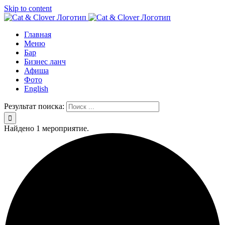
Skip to content
Главная
Меню
Бар
Бизнес ланч
Афиша
Фото
English
Результат поиска:
Найдено 1 мероприятие.