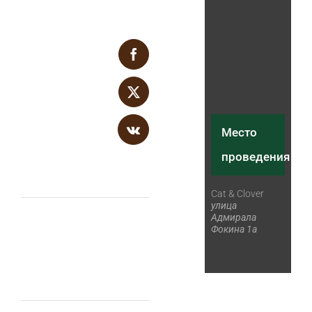
Facebook
Поделитесь с
друзьями в
X
соцсетях
Место
Vk
проведения
Cat & Clover
улица
Группа
Адмирала
Фокина 1а
«Ураган»
Акустический
проект
Михаила
Когана