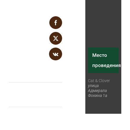
Facebook
Поделитесь с
друзьями в
X
соцсетях
Место
Vk
проведения
Cat & Clover
улица
Maze
Группа
Адмирала
Фокина 1а
Band
ВПБ