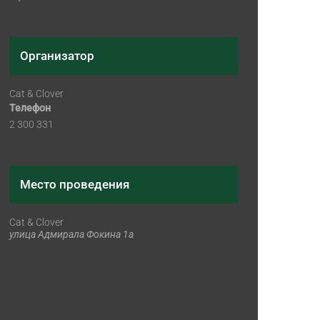
Организатор
Cat & Clover
Телефон
2 300 331
Место проведения
Cat & Clover
улица Адмирала Фокина 1а